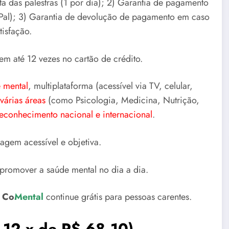
a das palestras (1 por dia); 2) Garantia de pagamento
ayPal); 3) Garantia de devolução de pagamento em caso
tisfação.
em até 12 vezes no cartão de crédito.
 mental
, multiplataforma (acessível via TV, celular,
várias áreas
(como Psicologia, Medicina, Nutrição,
econhecimento nacional e internacional
.
uagem acessível e objetiva.
 promover a saúde mental no dia a dia.
o
Co
Mental
continue grátis para pessoas carentes.
 12 x de R$
68,10
).