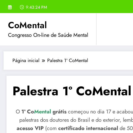
Pular
9:43:25 PM
para
o
CoMental
conteúdo
Congresso On-line de Saúde Mental
Página inicial
Palestra 1º CoMental
Palestra 1º CoMental
O
1º Co
Mental
grátis
começou no dia 17 e acabou
palestras dos doutores do Brasil e do exterior, le
acesso VIP
(com
certificado internacional
de 50