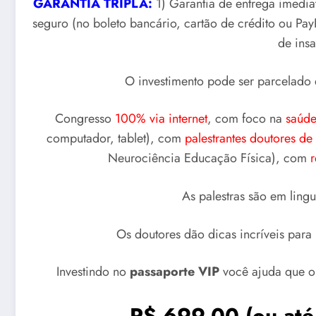
GARANTIA TRIPLA:
1) Garantia de entrega imediat
seguro (no boleto bancário, cartão de crédito ou P
de insa
O investimento pode ser parcelado 
Congresso
100% via internet
, com foco na
saúde
computador, tablet), com
palestrantes doutores de 
Neurociência Educação Física), com
r
As palestras são em ling
Os doutores dão dicas incríveis para
Investindo no
passaporte VIP
você ajuda que 
R$ 699,00
(ou até