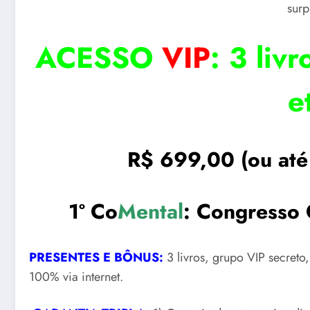
surp
ACESSO
VIP
: 3 livr
e
R$ 699,00
(ou até
1º Co
Mental
: Congresso 
PRESENTES E BÔNUS:
3 livros, grupo VIP secreto
100% via internet.