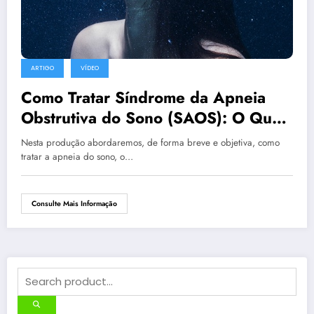
ARTIGO
VÍDEO
Como Tratar Síndrome da Apneia
Obstrutiva do Sono (SAOS): O Que
é Apneia do Sono? Tipos de
Nesta produção abordaremos, de forma breve e objetiva, como
Apneia? Causas? Sintomas?
tratar a apneia do sono, o…
Terapias?
Consulte Mais Informação