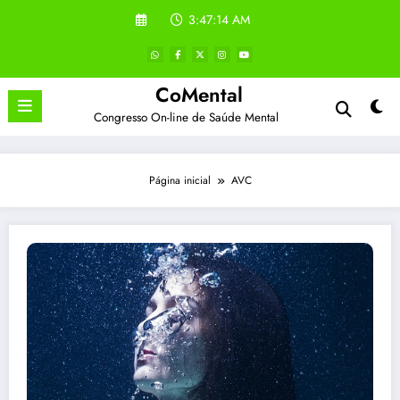
Pular
3:47:14 AM
para
o
conteúdo
CoMental
Congresso On-line de Saúde Mental
Página inicial
AVC