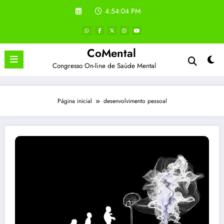
Pular
4:54:04 PM
para
o
conteúdo
CoMental
Congresso On-line de Saúde Mental
Página inicial
desenvolvimento pessoal