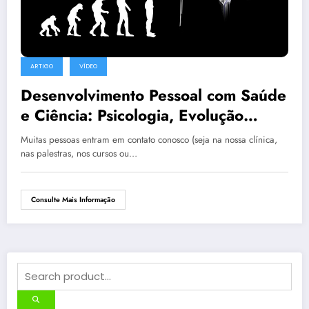
ARTIGO
VÍDEO
Desenvolvimento Pessoal com Saúde
e Ciência: Psicologia, Evolução
Constante e Sustentável
Muitas pessoas entram em contato conosco (seja na nossa clínica,
nas palestras, nos cursos ou…
Consulte Mais Informação