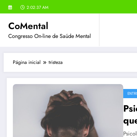
Pular
2:02:37 AM
para
o
CoMental
conteúdo
Congresso On-line de Saúde Mental
Página inicial
tristeza
ENTR
Psi
qu
Ide
Psico