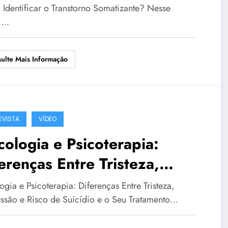
matizante?
Identificar o Transtorno Somatizante? Nesse
,…
ulte Mais Informação
EVISTA
VÍDEO
cologia e Psicoterapia:
erenças Entre Tristeza,
ressão e Risco de Suicídio
ogia e Psicoterapia: Diferenças Entre Tristeza,
 Seu Tratamento
ssão e Risco de Suicídio e o Seu Tratamento…