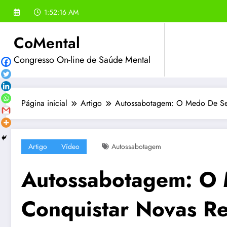
Pular
1:52:17 AM
para
o
CoMental
conteúdo
Congresso On-line de Saúde Mental
Página inicial
Artigo
Autossabotagem: O Medo De Ser 
Artigo
Vídeo
Autossabotagem
Autossabotagem: O 
Conquistar Novas Re