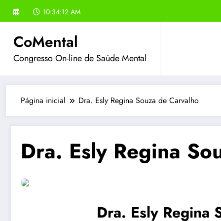
Pular
10:34:12 AM
para
o
CoMental
conteúdo
Congresso On-line de Saúde Mental
Página inicial
Dra. Esly Regina Souza de Carvalho
Dra. Esly Regina So
Dra. Esly Regina 