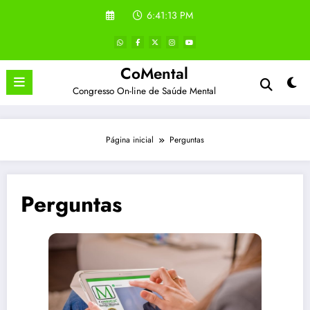
Pular
6:41:13 PM
para
o
conteúdo
CoMental
Congresso On-line de Saúde Mental
Página inicial
Perguntas
Perguntas