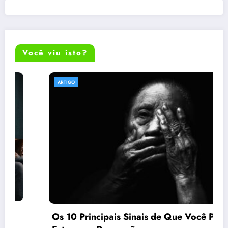
Você viu isto?
ARTIGO
 Principais Sinais de Que Você Pode
Acompa