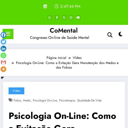
Pular
2:47:45 PM
para
o
conteúdo
CoMental
Congresso On-line de Saúde Mental
Página inicial
Vídeo
Psicologia On-Line: Como a Evitação Gera Manutenção dos Medos e
das Fobias
Vídeo
,
,
,
,
Fobia
Medo
Psicologia On-Line
Psicoterapia
Qualidade De Vida
Psicologia On-Line: Como