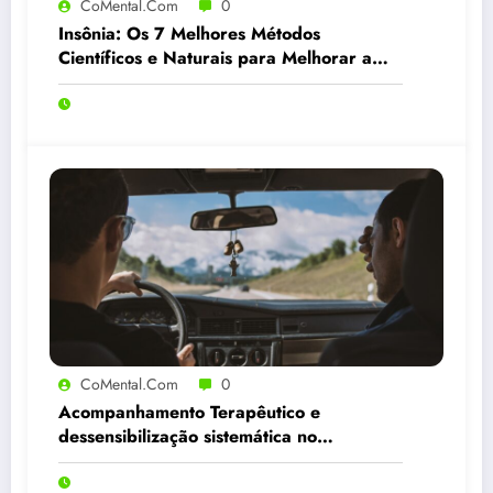
CoMental.com
0
Insônia: Os 7 Melhores Métodos
Científicos e Naturais para Melhorar a
Qualidade do Sono
CoMental.com
0
Acompanhamento Terapêutico e
dessensibilização sistemática no
tratamento da ansiedade, do medo e da
fobia