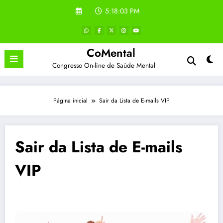
Pular
5:18:04 PM
para
o
conteúdo
CoMental
Congresso On-line de Saúde Mental
Página inicial
Sair da Lista de E-mails VIP
Sair da Lista de E-mails
VIP