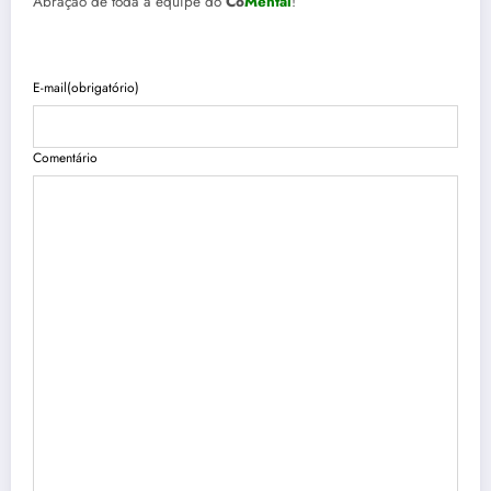
Abração de toda a equipe do
Co
Mental
!
E-mail
(obrigatório)
Comentário