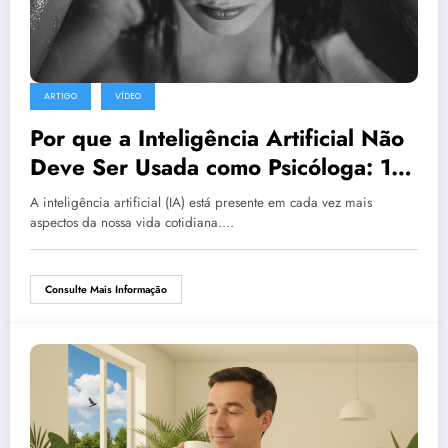
ARTIGO
VÍDEO
Por que a Inteligência Artificial Não
Deve Ser Usada como Psicóloga: 11
Motivos Fundamentais e um Caso
A inteligência artificial (IA) está presente em cada vez mais
Real Alarmante
aspectos da nossa vida cotidiana.…
Consulte Mais Informação