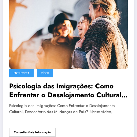
ENTREVISTA
VÍDEO
Psicologia das Imigrações: Como
Enfrentar o Desalojamento Cultural,
Desconforto das Mudanças de País?
Psicologia das Imigrações: Como Enfrentar o Desalojamento
Cultural, Desconforto das Mudanças de País? Nesse vídeo,…
Consulte Mais Informação