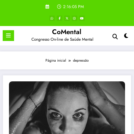
Pular
2:16:06 PM
para
o
conteúdo
CoMental
Congresso On-line de Saúde Mental
Página inicial
depressão