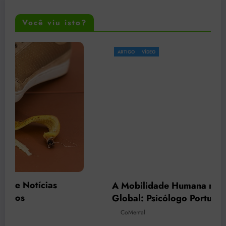
Você viu isto?
ARTIGO
VÍDEO
A Mobilidade Humana no Mercado Laboral
Global: Psicólogo Português Ivandro Soares
Monteiro
CoMental