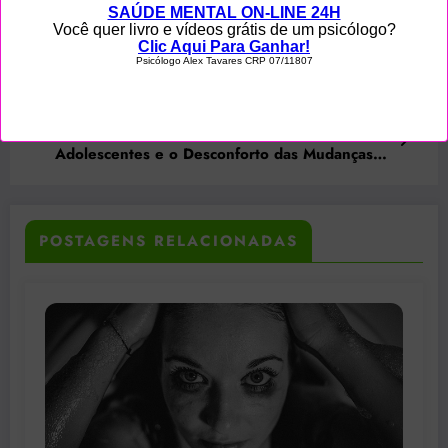
Previous post
Psicologia das Imigrações: Desalojamento
Cultural, o Desconforto Psicológico nas
Mudanças Culturais e de País
Next post
Psicologia das Imigrações: Crianças e
Adolescentes e o Desconforto das Mudanças
Culturais
POSTAGENS RELACIONADAS