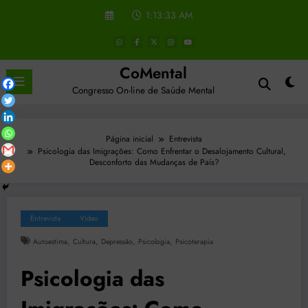
Pular
1:13:34 AM
para
o
conteúdo
CoMental
Congresso On-line de Saúde Mental
Página inicial
Entrevista
Psicologia das Imigrações: Como Enfrentar o Desalojamento Cultural,
Desconforto das Mudanças de País?
Entrevista
Vídeo
,
,
,
,
Autoestima
Cultura
Depressão
Psicologia
Psicoterapia
Psicologia das