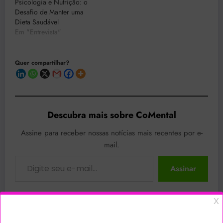
Psicologia e Nutrição: o
Desafio de Manter uma
Dieta Saudável
Em "Entrevista"
Quer compartilhar?
Descubra mais sobre CoMental
Assine para receber nossas notícias mais recentes por e-
mail.
Digite seu e-mail…
Assinar